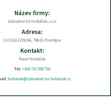
Název firmy:
Zahradnictví Hubáček, s.r.o.
Adresa:
Určická 1278/66, 796 01 Prostějov
Kontakt:
Pavel Hubáček
Tel:
+420 731 500 720
ail:
hubacek@zahradnictvi-hubacek.cz