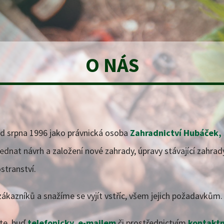
O NÁS
od srpna 1996 jako právnická osoba
Zahradnictví Hubáček, 
ednat návrh a založení nové zahrady, úpravy stávající zahrad
stranství.
ákazníků a snažíme se vyjít vstříc, všem jejich požadavkům.
jte, buď
telefonicky
,
e-mailem
či prostřednictvím
kontaktn