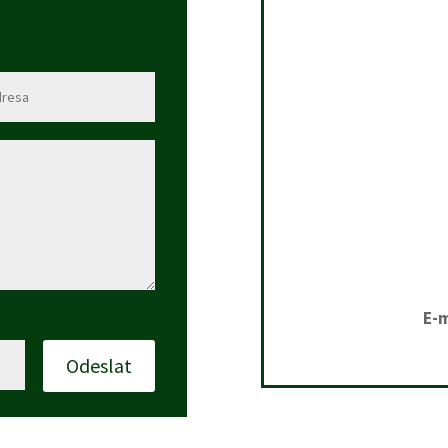
E-m
Odeslat