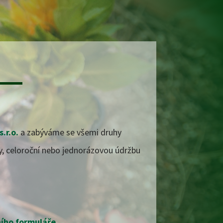
s.r.o.
a zabýváme se všemi druhy
y, celoroční nebo
jednorázovou údržbu
ího formuláře
.